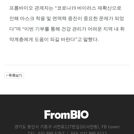
프롬바이오 관계자는
“
코로나
19
바이러스 재확산으로
인해 마스크 착용 및 면역력 증진이 중요한 문제가 되었
다
”
며
“
이번 기부를 통해 건강 관리가 어려운 지역 내 취
약계층에게 도움이 되길 바란다
”
고 말했다
.
경기도 용인시 기흥구 서천로127번길10(서천동), FB tower
TEL. 031.895.5252 ｜ FAX. 031.895.6112