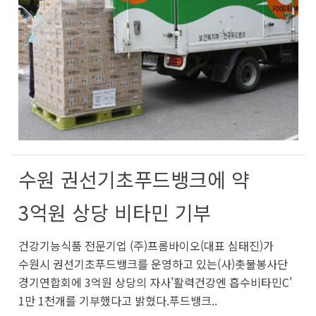
수원 권선기초푸드뱅크에 약
3억원 상당 비타민 기부
건강기능식품 전문기업 (주)프롬바이오(대표 심태진)가
수원시 권선기초푸드뱅크를 운영하고 있는(사)촛불봉사단
경기연합회에 3억원 상당의 자사'활력건강엔 흡수비타민C'
1만 1천개를 기부했다고 밝혔다.푸드뱅크..