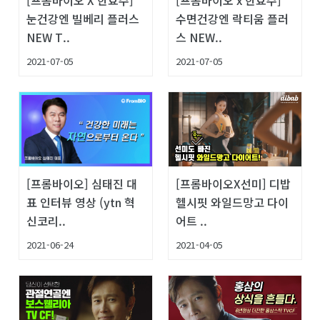
눈건강엔 빌베리 플러스
수면건강엔 락티움 플러
NEW T..
스 NEW..
2021-07-05
2021-07-05
[프롬바이오] 심태진 대
[프롬바이오X선미] 디밥
표 인터뷰 영상 (ytn 혁
헬시핏 와일드망고 다이
신코리..
어트 ..
2021-06-24
2021-04-05