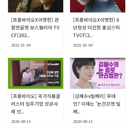
[프롬바이오X이병헌] 관
[프롬바이오X이병헌] 6
절연골엔 보스웰리아 TV
년정성 더진한 홍삼스틱
CF(202..
TVCF(2..
2021-01-04
2021-01-04
[프롬바이오] 국가식품클
[김혜수x빌베리] 루테
러스터 입주기업 성공사
인? 이제는 '눈건강엔 빌
례 인..
베..
2020-08-13
2020-08-13