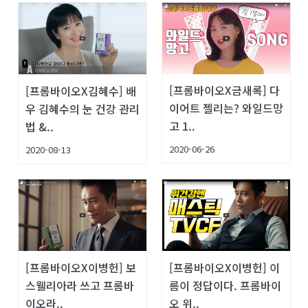
[프롬바이오X금새록] 다
[프롬바이오X김혜수] 배
이어트 젤리는? 와일드망
우 김혜수의 눈 건강 관리
고 1..
법 &..
2020-06-26
2020-08-13
[프롬바이오X이병헌] 보
[프롬바이오X이병헌] 이
스웰리아라 쓰고 프롬바
름이 정답이다. 프롬바이
이오라..
오 위..