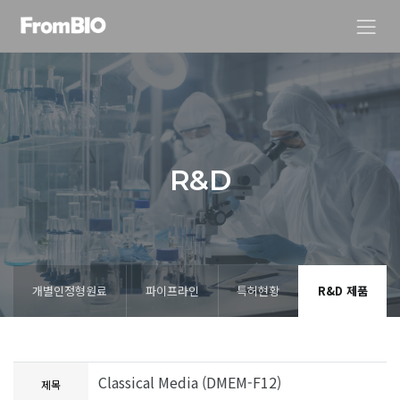
R
&
D
개별인정형원료
파이프라인
특허현황
R&D 제품
Classical Media (DMEM-F12)
제목