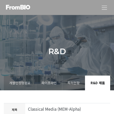
R
&
D
개별인정형원료
파이프라인
특허현황
R&D 제품
Classical Media (MEM-Alpha)
제목