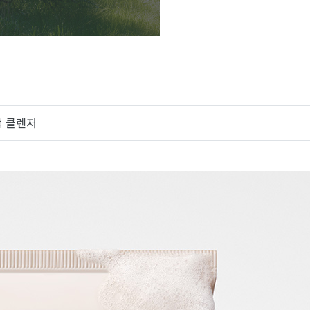
팩 클렌저