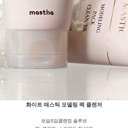
화이트 매스틱 모델링 팩 클렌저
보습X딥클렌징 솔루션