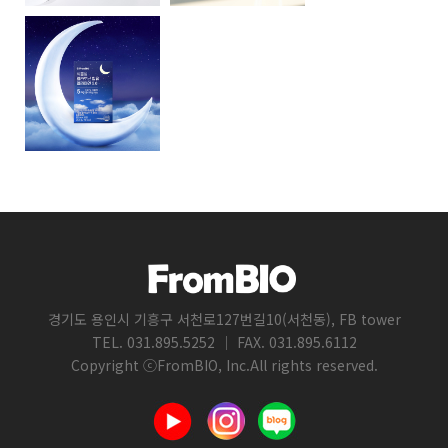
경기도 용인시 기흥구 서천로127번길10(서천동), FB tower
TEL. 031.895.5252 ｜ FAX. 031.895.6112
Copyright ⓒFromBIO, Inc.All rights reserved.